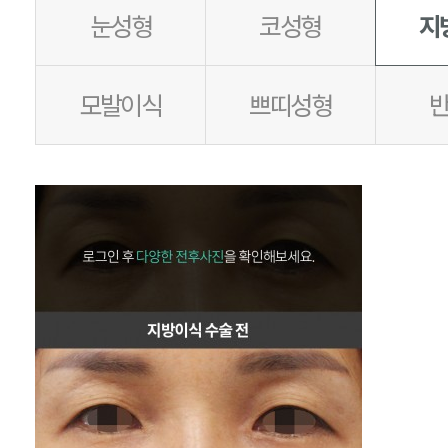
눈성형
코성형
지
모발이식
쁘띠성형